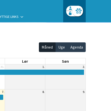
YTTIGE LINKS
Facebook login
Husk mig
Glemt password
Opret profil
Log ind
Måned
Uge
Agenda
Lør
Søn
31.
1.
2.
7.
8.
9.