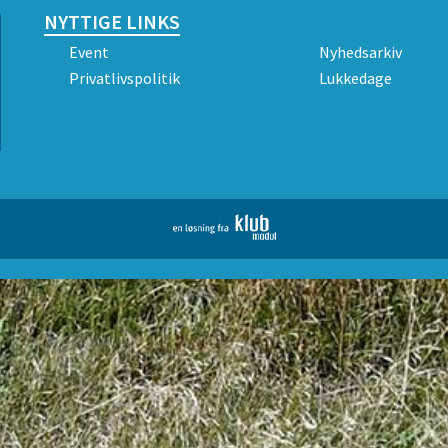
NYTTIGE LINKS
Event
Nyhedsarkiv
Privatlivspolitik
Lukkedage