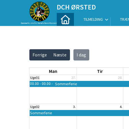
DCH ØRSTED
TILMELDING
TRÆN
Danmarks civile Hundeførerforening
Vis alle
Forrige
Næste
I dag
Man
Tir
Uge31
27.
28.
00.00 - 00.00
Sommerferie
Uge32
3.
4.
Sommerferie