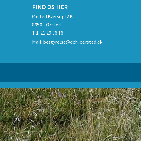
FIND OS HER
Ørsted Kærvej 12 K
8950 - Ørsted
Tlf.
21 29 36 16
Mail:
bestyrelse@dch-oersted.dk