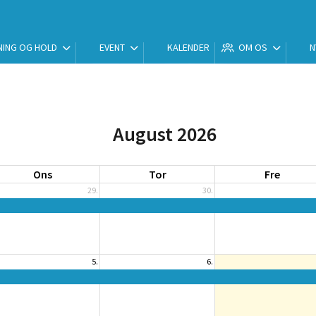
ING OG HOLD
EVENT
KALENDER
OM OS
N
August 2026
Ons
Tor
Fre
29.
30.
5.
6.