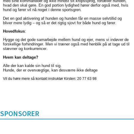
med sine kommandoer og ikke mindst sit kropssprog, fortæller hunden,
hvad den skal gøre. En god portion lydighed hører derfor også med, hvis
hund og fører vil nå noget i denne sportsgren.
Det en god aktivering af hunden og hunden får en masse selvtillid og
bliver mere lydig – og så er det rigtig sjovt for både hund og fører.
Hovedfokus
:
Hygge og det gode samarbejde mellem hund og ejer, mens vi indøver de
forskellige forhindringer. Men vi træner også med henblik på at tage ud til
stævner og konkurrencer.
Hvem kan deltage?
Alle der kan kalde sin hund til sig.
Hunde, der er overvægtige, kan desværre ikke deltage
Vil du høre mere så kontakt instruktør Kirsten: 20 77 63 98
SPONSORER