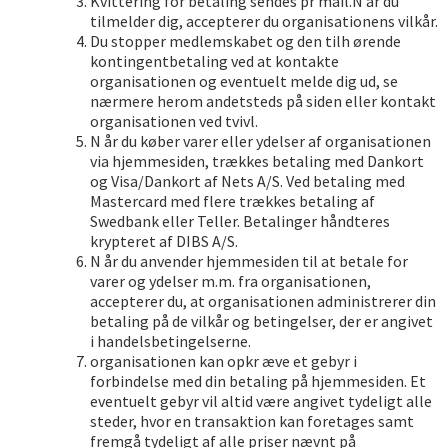
Kvittering for betaling sendes pr mail.N år du
tilmelder dig, accepterer du organisationens vilkår.
Du stopper medlemskabet og den tilh ørende
kontingentbetaling ved at kontakte
organisationen og eventuelt melde dig ud, se
nærmere herom andetsteds på siden eller kontakt
organisationen ved tvivl.
N år du køber varer eller ydelser af organisationen
via hjemmesiden, trækkes betaling med Dankort
og Visa/Dankort af Nets A/S. Ved betaling med
Mastercard med flere trækkes betaling af
Swedbank eller Teller. Betalinger håndteres
krypteret af DIBS A/S.
N år du anvender hjemmesiden til at betale for
varer og ydelser m.m. fra organisationen,
accepterer du, at organisationen administrerer din
betaling på de vilkår og betingelser, der er angivet
i handelsbetingelserne.
organisationen kan opkr æve et gebyr i
forbindelse med din betaling på hjemmesiden. Et
eventuelt gebyr vil altid være angivet tydeligt alle
steder, hvor en transaktion kan foretages samt
fremgå tydeligt af alle priser nævnt på