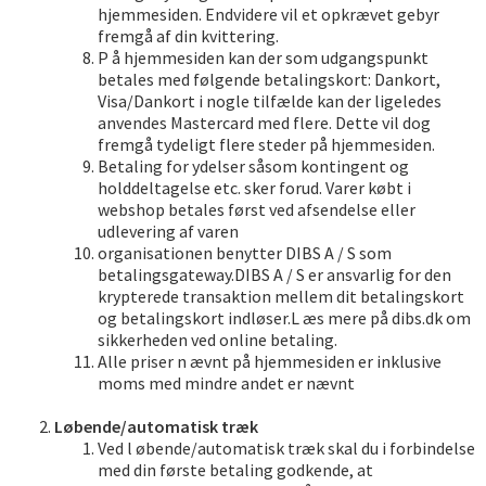
hjemmesiden. Endvidere vil et opkrævet gebyr
fremgå af din kvittering.
P å hjemmesiden kan der som udgangspunkt
betales med følgende betalingskort: Dankort,
Visa/Dankort i nogle tilfælde kan der ligeledes
anvendes Mastercard med flere. Dette vil dog
fremgå tydeligt flere steder på hjemmesiden.
Betaling for ydelser såsom kontingent og
holddeltagelse etc. sker forud. Varer købt i
webshop betales først ved afsendelse eller
udlevering af varen
organisationen benytter DIBS A / S som
betalingsgateway.DIBS A / S er ansvarlig for den
krypterede transaktion mellem dit betalingskort
og betalingskort indløser.L æs mere på dibs.dk om
sikkerheden ved online betaling.
Alle priser n ævnt på hjemmesiden er inklusive
moms med mindre andet er nævnt
Løbende/automatisk træk
Ved l øbende/automatisk træk skal du i forbindelse
med din første betaling godkende, at