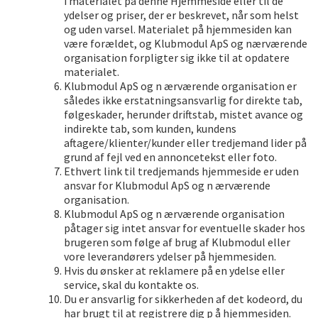
i materialet på denne Hjemmeside eller til de
ydelser og priser, der er beskrevet, når som helst
og uden varsel. Materialet på hjemmesiden kan
være forældet, og Klubmodul ApS og nærværende
organisation forpligter sig ikke til at opdatere
materialet.
Klubmodul ApS og n ærværende organisation er
således ikke erstatningsansvarlig for direkte tab,
følgeskader, herunder driftstab, mistet avance og
indirekte tab, som kunden, kundens
aftagere/klienter/kunder eller tredjemand lider på
grund af fejl ved en annoncetekst eller foto.
Ethvert link til tredjemands hjemmeside er uden
ansvar for Klubmodul ApS og n ærværende
organisation.
Klubmodul ApS og n ærværende organisation
påtager sig intet ansvar for eventuelle skader hos
brugeren som følge af brug af Klubmodul eller
vore leverandørers ydelser på hjemmesiden.
Hvis du ønsker at reklamere på en ydelse eller
service, skal du kontakte os.
Du er ansvarlig for sikkerheden af det kodeord, du
har brugt til at registrere dig p å hjemmesiden.