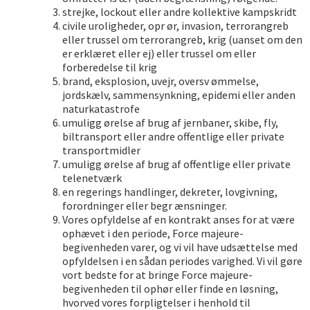
strejke, lockout eller andre kollektive kampskridt
civile uroligheder, opr ør, invasion, terrorangreb
eller trussel om terrorangreb, krig (uanset om den
er erklæret eller ej) eller trussel om eller
forberedelse til krig
brand, eksplosion, uvejr, oversv ømmelse,
jordskælv, sammensynkning, epidemi eller anden
naturkatastrofe
umuligg ørelse af brug af jernbaner, skibe, fly,
biltransport eller andre offentlige eller private
transportmidler
umuligg ørelse af brug af offentlige eller private
telenetværk
en regerings handlinger, dekreter, lovgivning,
forordninger eller begr ænsninger.
Vores opfyldelse af en kontrakt anses for at være
ophævet i den periode, Force majeure-
begivenheden varer, og vi vil have udsættelse med
opfyldelsen i en sådan periodes varighed. Vi vil gøre
vort bedste for at bringe Force majeure-
begivenheden til ophør eller finde en løsning,
hvorved vores forpligtelser i henhold til