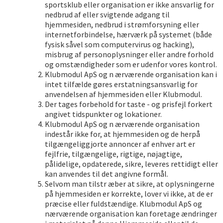
sportsklub eller organisation er ikke ansvarlig for
nedbrud af eller svigtende adgang til
hjemmesiden, nedbrud i strømforsyning eller
internetforbindelse, hærværk på systemet (både
fysisk såvel som computervirus og hacking),
misbrug af personoplysninger eller andre forhold
og omstændigheder som er udenfor vores kontrol.
Klubmodul ApS og n ærværende organisation kan i
intet tilfælde gøres erstatningsansvarlig for
anvendelsen af hjemmesiden eller Klubmodul.
Der tages forbehold for taste - og prisfejl forkert
angivet tidspunkter og lokationer.
Klubmodul ApS og n ærværende organisation
indestår ikke for, at hjemmesiden og de herpå
tilgængeliggjorte annoncer af enhver art er
fejlfrie, tilgængelige, rigtige, nøjagtige,
pålidelige, opdaterede, sikre, leveres rettidigt eller
kan anvendes til det angivne formål.
Selvom man tilstr æber at sikre, at oplysningerne
på hjemmesiden er korrekte, lover vi ikke, at de er
præcise eller fuldstændige. Klubmodul ApS og
nærværende organisation kan foretage ændringer