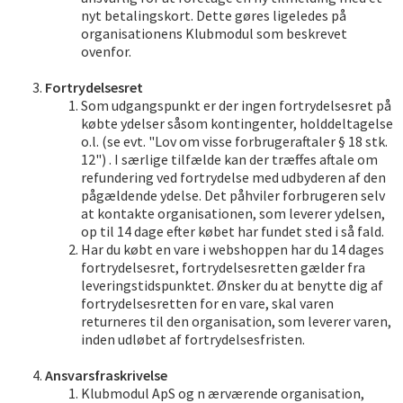
nyt betalingskort. Dette gøres ligeledes på
organisationens Klubmodul som beskrevet
ovenfor.
Fortrydelsesret
Som udgangspunkt er der ingen fortrydelsesret på
købte ydelser såsom kontingenter, holddeltagelse
o.l. (se evt. "Lov om visse forbrugeraftaler § 18 stk.
12") . I særlige tilfælde kan der træffes aftale om
refundering ved fortrydelse med udbyderen af den
pågældende ydelse. Det påhviler forbrugeren selv
at kontakte organisationen, som leverer ydelsen,
op til 14 dage efter købet har fundet sted i så fald.
Har du købt en vare i webshoppen har du 14 dages
fortrydelsesret, fortrydelsesretten gælder fra
leveringstidspunktet. Ønsker du at benytte dig af
fortrydelsesretten for en vare, skal varen
returneres til den organisation, som leverer varen,
inden udløbet af fortrydelsesfristen.
Ansvarsfraskrivelse
Klubmodul ApS og n ærværende organisation,