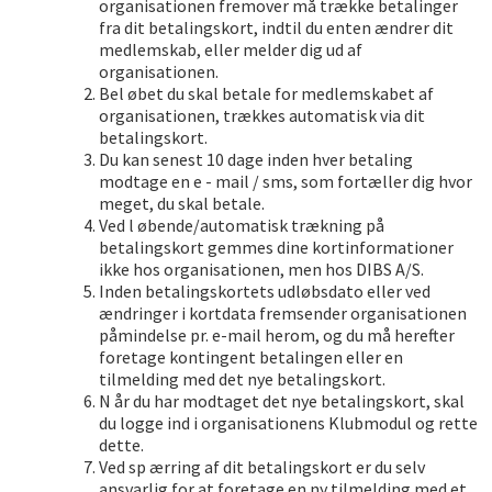
organisationen fremover må trække betalinger
fra dit betalingskort, indtil du enten ændrer dit
medlemskab, eller melder dig ud af
organisationen.
Bel øbet du skal betale for medlemskabet af
organisationen, trækkes automatisk via dit
betalingskort.
Du kan senest 10 dage inden hver betaling
modtage en e - mail / sms, som fortæller dig hvor
meget, du skal betale.
Ved l øbende/automatisk trækning på
betalingskort gemmes dine kortinformationer
ikke hos organisationen, men hos DIBS A/S.
Inden betalingskortets udløbsdato eller ved
ændringer i kortdata fremsender organisationen
påmindelse pr. e-mail herom, og du må herefter
foretage kontingent betalingen eller en
tilmelding med det nye betalingskort.
N år du har modtaget det nye betalingskort, skal
du logge ind i organisationens Klubmodul og rette
dette.
Ved sp ærring af dit betalingskort er du selv
ansvarlig for at foretage en ny tilmelding med et