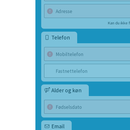
Adresse
Kan du ikke 
Telefon
Mobiltelefon
Fastnettelefon
Alder og køn
Fødselsdato
Email