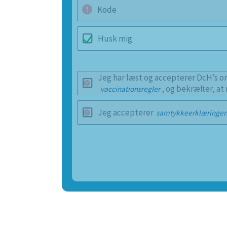
Kode
Husk mig
Jeg har læst og accepterer DcH’s or
, og bekræfter, at
vaccinationsregler
Jeg accepterer
samtykkeerklæringe