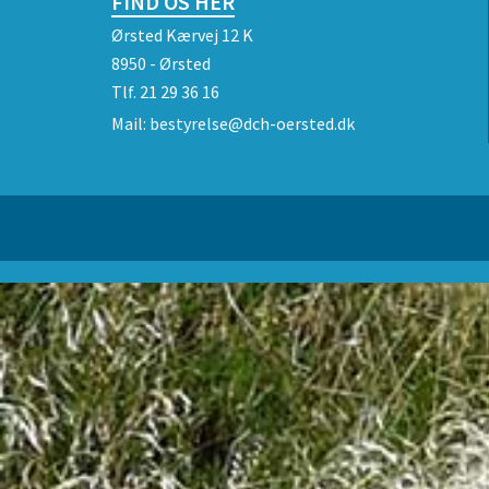
FIND OS HER
Ørsted Kærvej 12 K
8950 - Ørsted
Tlf.
21 29 36 16
Mail:
bestyrelse@dch-oersted.dk