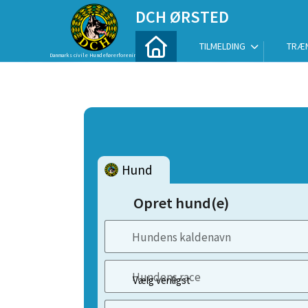
DCH ØRSTED
TILMELDING
TRÆN
Danmarks civile Hundeførerforening
Hund
Opret hund(e)
Hundens kaldenavn
Hundens race
Vælg venligst