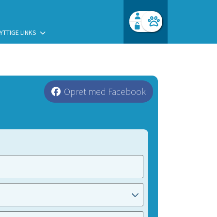
YTTIGE LINKS
Facebook login
Husk mig
Glemt password
Opret profil
Log ind
Opret med Facebook