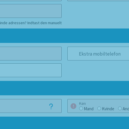
finde adressen? Indtast den manuelt
Ekstra mobiltelefon
Køn
Mand
Kvinde
And