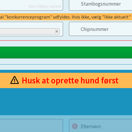
Stambogsnummer
Kan tilføjes senere
kal "konkurrenceprogram" udfyldes. Hvis ikke, vælg "Ikke aktuelt"
Chipnummer
Husk at oprette hund først
Efternavn