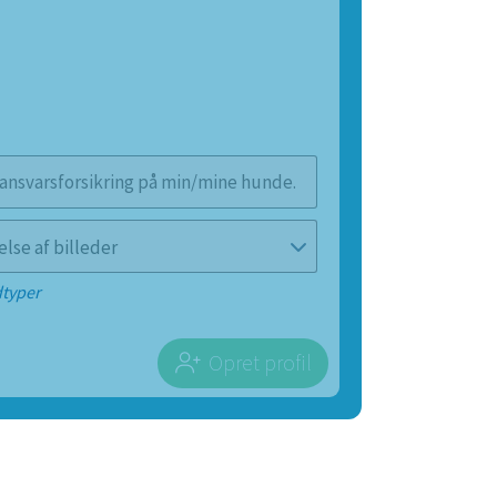
 ansvarsforsikring på min/mine hunde.
lse af billeder
dtyper
Opret profil