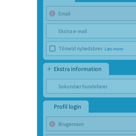
Email
Ekstra e-mail
Tilmeld nyhedsbrev
Læs mere
Ekstra information
Sekundær hundefører
Profil login
Brugernavn