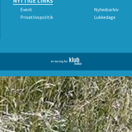
NYTTIGE LINKS
Event
Nyhedsarkiv
Privatlivspolitik
Lukkedage