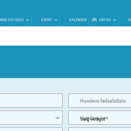
ING OG HOLD
EVENT
KALENDER
OM OS
N
Hundens fødselsdato
Hundens køn
Vælg venligst