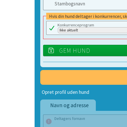
Stambogsnavn
Hvis din hund deltager i konkurrencer, s
Konkurrenceprogram
Ikke aktuelt
GEM HUND
Opret profil uden hund
Navn og adresse
Deltagers fornavn